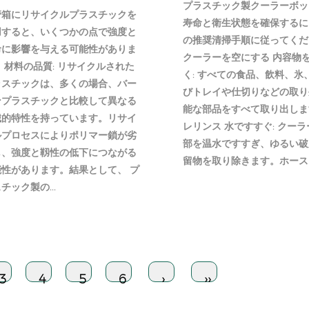
プラスチック製クーラーボッ
管箱にリサイクルプラスチックを
寿命と衛生状態を確保するに
用すると、いくつかの点で強度と
の推奨清掃手順に従ってくだ
命に影響を与える可能性がありま
クーラーを空にする 内容物
 材料の品質: リサイクルされた
く: すべての食品、飲料、氷
ラスチックは、多くの場合、バー
びトレイや仕切りなどの取り
ンプラスチックと比較して異なる
能な部品をすべて取り出しま
械的特性を持っています。リサイ
レリンス 水ですすぐ: クー
ルプロセスによりポリマー鎖が劣
部を温水ですすぎ、ゆるい破
し、強度と靱性の低下につながる
留物を取り除きます。ホースまた
能性があります。結果として、 プ
チック製の...
3
4
5
6
›
››