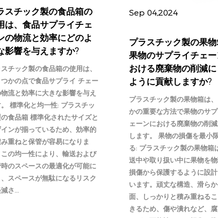
ラスチック製の食品箱の
Sep 04,2024
用は、食品サプライチェ
ンの物流と効率にどのよ
プラスチック製の果物
な影響を与えますか?
果物のサプライチェー
おける廃棄物の削減に
ラスチック製の食品箱の使用は、
ように貢献しますか?
くつかの点で食品サプライ チェー
の物流と効率に大きな影響を与え
プラスチック製の果物箱は、
。 標準化と均一性: プラスチッ
かの重要な方法で果物のサプ
製の食品箱 標準化されたサイズと
ェーンにおける廃棄物の削減
ザインが揃っているため、効率的
します。 果物の損傷を最小
積み重ねと保管が容易になりま
る: プラスチック製の果物箱
。この均一性により、輸送および
送中や取り扱い中に果物を物
管時のスペースの最適化が可能に
損傷から保護するように設計
り、スペースが無駄になるリスク
います。頑丈な構造、滑らか
減さ...
面、しっかりと積み重ねるこ
きるため、傷や潰れなど、腐