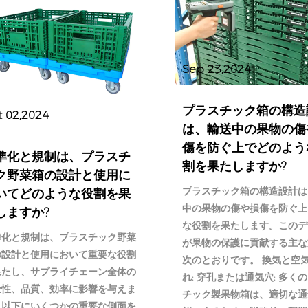
Sep 23,2024
プラスチック箱の構造
t 02,2024
は、輸送中の果物の傷
傷を防ぐ上でどのよう
準化と規制は、プラスチ
割を果たしますか?
ク野菜箱の設計と使用に
プラスチック箱の構造設計は
いてどのような役割を果
中の果物の傷や損傷を防ぐ上
しますか?
な役割を果たします。このデ
準化と規制は、プラスチック野菜
が果物の保護に貢献する主な
の設計と使用において重要な役割
次のとおりです。 換気と空
果たし、サプライチェーン全体の
れ: 穿孔または通気穴: 多く
全性、品質、効率に影響を与えま
チック製果物箱は、適切な通
。以下にいくつかの重要な側面を