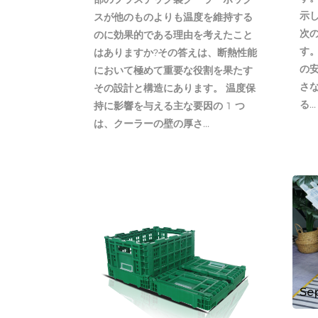
示し
スが他のものよりも温度を維持する
次
のに効果的である理由を考えたこと
す。
はありますか?その答えは、断熱性能
の
において極めて重要な役割を果たす
さ
その設計と構造にあります。 温度保
る...
持に影響を与える主な要因の 1 つ
は、クーラーの壁の厚さ...
Se