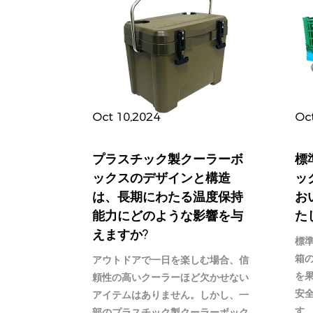
Oct 10,2024
Oc
プラスチック製クーラーボ
標
ックスのデザインと構造
ッ
は、長期にわたる温度保持
お
能力にどのような影響を与
た
えますか?
標
箱
アウトドアで一日を楽しむ場合、信
を
頼性の高いクーラーほど欠かせない
安
アイテムはありません。しかし、一
す
部のプラスチック製クーラーボック