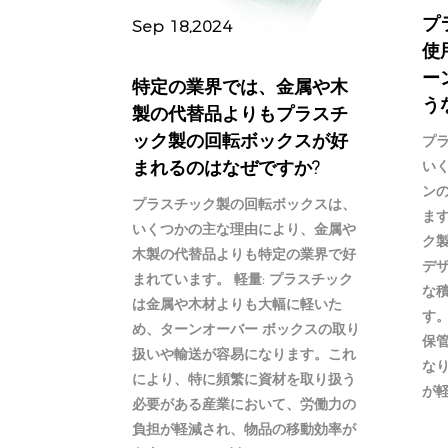
プ
Sep 18,2024
使
ー
特定の業界では、金属や木
う
製の代替品よりもプラスチ
ック製の回転ボックスが好
プ
まれるのはなぜですか?
い
ン
プラスチック製の回転ボックスは、
ます
いくつかの主な理由により、金属や
ク
木製の代替品よりも特定の業界で好
デ
まれています。 軽量: プラスチック
な
は金属や木材よりも大幅に軽いた
す
め、ターンオーバー ボックスの取り
保
扱いや輸送が容易になります。これ
な
により、特に頻繁に資材を取り扱う
が軽
必要がある産業において、労働力の
負担が軽減され、物品の移動効率が