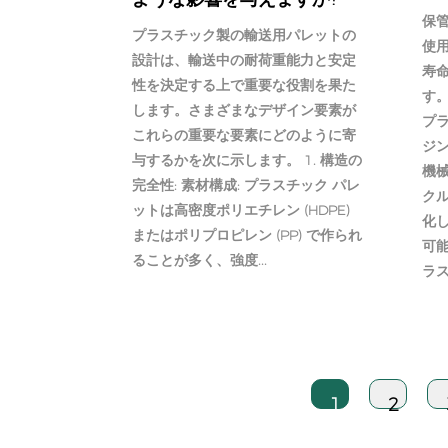
保
プラスチック製の輸送用パレットの
使
設計は、輸送中の耐荷重能力と安定
寿
性を決定する上で重要な役割を果た
す。
します。さまざまなデザイン要素が
プ
これらの重要な要素にどのように寄
ジ
与するかを次に示します。 1. 構造の
機
完全性: 素材構成: プラスチック パレ
ク
ットは高密度ポリエチレン (HDPE)
化
またはポリプロピレン (PP) で作られ
可
ることが多く、強度...
ラス
1
2