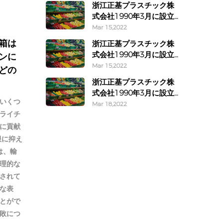
浙江正基プラスチック株
式会社1990年3月に設立
されました
Mar 15,2022
箱は
浙江正基プラスチック株
式会社1990年3月に設立
ンに
されました
Mar 15,2022
どの
浙江正基プラスチック株
式会社1990年3月に設立
いくつ
されました
Mar 18,2022
ライチ
に貢献
限に抑え
は、輸
理的な
されて
な表
とがで
敗につ