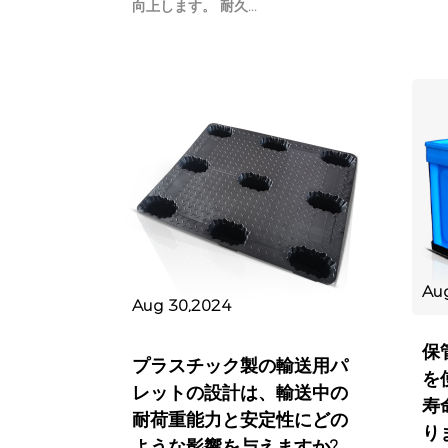
向上します。 耐久...
Au
Aug 30,2024
保
プラスチック製の輸送用パ
を
レットの設計は、輸送中の
寿
耐荷重能力と安定性にどの
り
ような影響を与えますか?