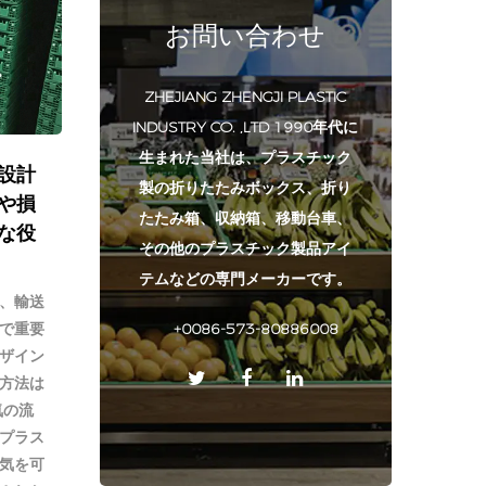
お問い合わせ
ZHEJIANG ZHENGJI PLASTIC
INDUSTRY CO. ,LTD 1990年代に
生まれた当社は、プラスチック
設計
製の折りたたみボックス、折り
や損
たたみ箱、収納箱、移動台車、
な役
その他のプラスチック製品アイ
テムなどの専門メーカーです。
、輸送
で重要
+0086-573-80886008
ザイン
方法は
気の流
のプラス
気を可