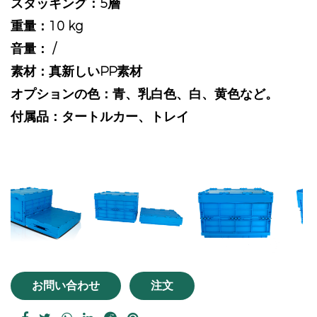
スタッキング：5層
重量：10 kg
音量： /
素材：真新しいPP素材
オプションの色：青、乳白色、白、黄色など。
付属品：タートルカー、トレイ
vious
お問い合わせ
注文