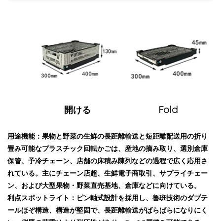
開ける
Fold
用途機能：果物と野菜の生鮮の長距離輸送と短距離配送用の折り
畳み可能なプラスチック回転かごは、産地の摘み取り、選別倉庫
保管、予冷チェーン、店舗の床積み陳列などの過程で広く応用さ
れている。主にチェーン店超、生鮮電子商取引、サプライチェー
ン、および大型果物・野菜直売基地、倉庫などに向けている。
利点スポットライト：ピン軸式設計を採用し、魯班技術のダブテ
ールほぞ構造、構造が堅固で、長距離輸送がばらばらになりにく