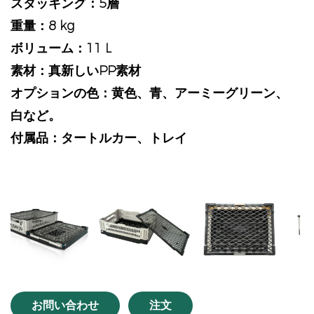
スタッキング：5層
重量：8 kg
ボリューム：11 L
素材：真新しいPP素材
オプションの色：黄色、青、アーミーグリーン、
白など。
付属品：タートルカー、トレイ
vious
お問い合わせ
注文