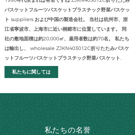
1990年代生まれは有名ですね
ZJKN403012C折りたたみ
バスケットフルーツバスケットプラスチック野菜バスケッ
ト suppliers
および中国の製造会社。 当社は杭州市、浙
江省寧波市、上海市に近い桐郷市に位置しています。 同
社の敷地面積は約20,000㎡、雇用者数は約70名。 私たち
は輸出し、
wholesale ZJKN403012C折りたたみバスケ
ットフルーツバスケットプラスチック野菜バスケット
.
私たちに関しては
私たちの名誉