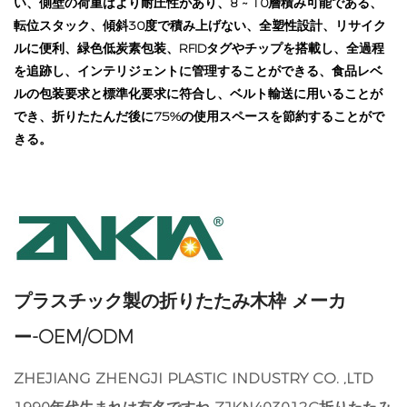
い、側壁の荷重はより耐圧性があり、8 ~ 10層積み可能である、
転位スタック、傾斜30度で積み上げない、全塑性設計、リサイク
ルに便利、緑色低炭素包装、RFIDタグやチップを搭載し、全過程
を追跡し、インテリジェントに管理することができる、食品レベ
ルの包装要求と標準化要求に符合し、ベルト輸送に用いることが
でき、折りたたんだ後に75%の使用スペースを節約することがで
きる。
プラスチック製の折りたたみ木枠 メーカ
ー-OEM/ODM
ZHEJIANG ZHENGJI PLASTIC INDUSTRY CO. ,LTD