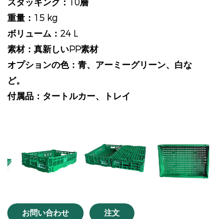
スタッキング：10層
重量：15 kg
ボリューム：24 L
素材：真新しいPP素材
オプションの色：青、アーミーグリーン、白な
ど。
付属品：タートルカー、トレイ
vious
お問い合わせ
注文