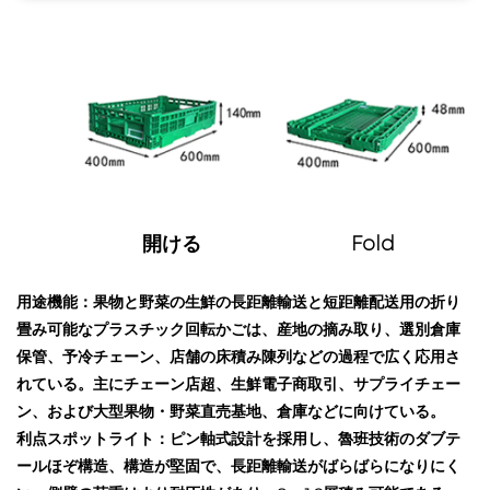
開ける
Fold
用途機能：果物と野菜の生鮮の長距離輸送と短距離配送用の折り
畳み可能なプラスチック回転かごは、産地の摘み取り、選別倉庫
保管、予冷チェーン、店舗の床積み陳列などの過程で広く応用さ
れている。主にチェーン店超、生鮮電子商取引、サプライチェー
ン、および大型果物・野菜直売基地、倉庫などに向けている。
利点スポットライト：ピン軸式設計を採用し、魯班技術のダブテ
ールほぞ構造、構造が堅固で、長距離輸送がばらばらになりにく