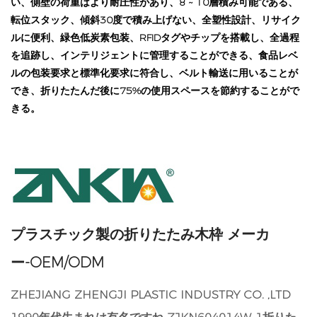
い、側壁の荷重はより耐圧性があり、8 ~ 10層積み可能である、
転位スタック、傾斜30度で積み上げない、全塑性設計、リサイク
ルに便利、緑色低炭素包装、RFIDタグやチップを搭載し、全過程
を追跡し、インテリジェントに管理することができる、食品レベ
ルの包装要求と標準化要求に符合し、ベルト輸送に用いることが
でき、折りたたんだ後に75%の使用スペースを節約することがで
きる。
プラスチック製の折りたたみ木枠 メーカ
ー-OEM/ODM
ZHEJIANG ZHENGJI PLASTIC INDUSTRY CO. ,LTD