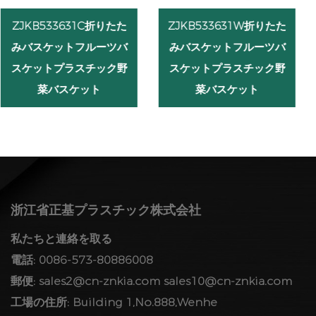
た
ZJKB533631W折りたた
ZJKB604030C折りた
バ
みバスケットフルーツバ
みバスケットフルーツ
野
スケットプラスチック野
スケットプラスチック
菜バスケット
菜バスケット
浙江省正基プラスチック株式会社
私たちと連絡を取る
電話: 0086-573-80886008
郵便:
sales2@cn-znkia.com
sales10@cn-znkia.com
工場の住所: Building 1,No.888,Wenhe