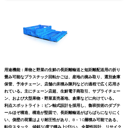
用途機能：果物と野菜の生鮮の長距離輸送と短距離配送用の折り
畳み可能なプラスチック回転かごは、産地の摘み取り、選別倉庫
保管、予冷チェーン、店舗の床積み陳列などの過程で広く応用さ
れている。主にチェーン店超、生鮮電子商取引、サプライチェー
ン、および大型果物・野菜直売基地、倉庫などに向けている。
利点スポットライト：ピン軸式設計を採用し、魯班技術のダブテ
ールほぞ構造、構造が堅固で、長距離輸送がばらばらになりにく
い、側壁の荷重はより耐圧性があり、8 ~ 10層積み可能である、
転位スタック、傾斜30度で積み上げない、全塑性設計、リサイク