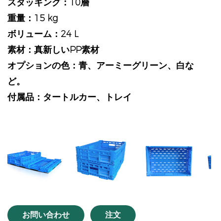
スタッキング：10層
重量：15 kg
ボリューム：24 L
素材：真新しいPP素材
オプションの色：青、アーミーグリーン、白な
ど。
付属品：タートルカー、トレイ
vious
お問い合わせ
注文