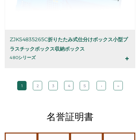
ZJKS4835265C折りたたみ式仕分けボックス小型プ
ラスチックボックス収納ボックス
480シリーズ
1
2
3
4
5
›
››
名誉証明書