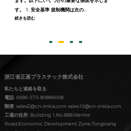
は次のとおりです。 換気と空気の流れ: 穿孔ま
たは通気穴: 多くのプラスチッ...
続きを読む
浙江省正基プラスチック株式会社
私たちと連絡を取る
電話: 0086-573-80886008
郵便:
sales2@cn-znkia.com
sales10@cn-znkia.com
工場の住所: Building 1,No.888,Wenhe
Road,Economic Development Zone,Tongxiang